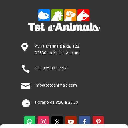

Av. la Marina Baixa, 122
03530 La Nucía, Alacant

Tel. 965 87 07 97

info@totdanimals.com

Horario de 8:30 a 20:30