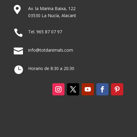

Av. la Marina Baixa, 122
03530 La Nucía, Alacant

Tel. 965 87 07 97

info@totdanimals.com

Horario de 8:30 a 20:30
Instagram
Twitter
Youtube
Facebook
Pinterest